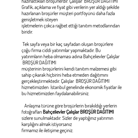
hazırlattıkları broşürlerdir. Çalışlar BROŞÜR DAĞITIMI
Grafik, açıklama ve fiyat gibi verilerin yer aldığı şekilde
hazırlanan broşürler müşteri portföyünü daha fazla
genişletmek isteyen
işletmelerin çokca rağbet ettiği tanıtım metodlarından
biridir.
Tek sayfa veya bir kaç sayfadan oluşan broşürlere
çoğu firma ciddi yatırımlar yapmaktadır. Bu
yatırımların heba olmaması adına Bahçelievler Çalışlar
BROŞÜR DAĞITIMI
müşterinin broşürlerini kendi tanıtım malzemesi gibi
sahip çıkarak hiçbirini heba etmeden dağıtımını
gerçekleştirmektedir. Çalışlar BROŞÜR DAĞITIMI
hizmetimizden İstanbul genelinde ekonomik fiyatlar ile
bu hizmetimizden faydalanabilirsiniz.
Anlaşma türüne göre broşürlerin bırakıldığı yerlerin
fotoğrafları
Bahçelievler Çalışlar BROŞÜR DAĞITIMI
sizlere sunulmaktadır. Sizler de yaptığınız yatırımın
karşılığını almak istiyorsanız
firmamız ile iletişime geçiniz.