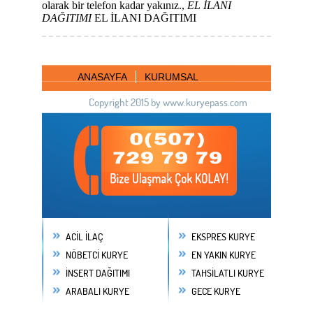
olarak bir telefon kadar yakınız.,
EL İLANI
DAĞITIMI
EL İLANI DAĞITIMI
ANASAYFA
KURUMSAL
Copyright 2015 by www.kuryepass.com
ACİL İLAÇ
EKSPRES KURYE
NÖBETCİ KURYE
EN YAKIN KURYE
İNSERT DAĞITIMI
TAHSİLATLI KURYE
ARABALI KURYE
GECE KURYE