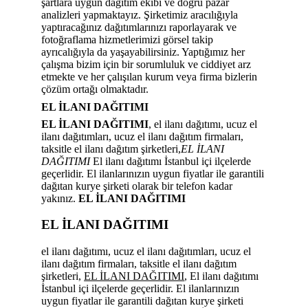
şartlara uygun dağıtım ekibi ve doğru pazar
analizleri yapmaktayız. Şirketimiz aracılığıyla
yaptıracağınız dağıtımlarınızı raporlayarak ve
fotoğraflama hizmetlerimizi görsel takip
ayrıcalığıyla da yaşayabilirsiniz. Yaptığımız her
çalışma bizim için bir sorumluluk ve ciddiyet arz
etmekte ve her çalışılan kurum veya firma bizlerin
çözüm ortağı olmaktadır.
EL İLANI DAĞITIMI
EL İLANI DAĞITIMI
, el ilanı dağıtımı, ucuz el
ilanı dağıtımları, ucuz el ilanı dağıtım firmaları,
taksitle el ilanı dağıtım şirketleri,
EL İLANI
DAĞITIMI
El ilanı dağıtımı İstanbul içi ilçelerde
geçerlidir. El ilanlarınızın uygun fiyatlar ile garantili
dağıtan kurye şirketi olarak bir telefon kadar
yakınız.
EL İLANI DAĞITIMI
EL İLANI DAĞITIMI
el ilanı dağıtımı, ucuz el ilanı dağıtımları, ucuz el
ilanı dağıtım firmaları, taksitle el ilanı dağıtım
şirketleri,
EL İLANI DAĞITIMI
, El ilanı dağıtımı
İstanbul içi ilçelerde geçerlidir. El ilanlarınızın
uygun fiyatlar ile garantili dağıtan kurye şirketi