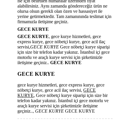
ise için belirtilen numaralar üzerinden fiyat
alabilirsiniz. Aynı zamanda göndereceğiz ürün ne
olursa olsun gerekli olan özen ve hassasiyet ile
yerine getirmektedir. Tam zamanınında teslimat için
firmamızla iletişime geçiniz.
GECE KURYE
GECE KURYE
, gece kurye hizmetleri, gece
express kurye, gece nöbetçi kurye, gece acil ilaç
servisi,
GECE KURYE
Gece nöbetçi kurye siparişi
için size bir telefon kadar yakınız. İstanbul içi gece
motorlu ve araçlı kurye servisi için şirketimizle
iletişime geçiniz..
GECE KURYE
GECE KURYE
gece kurye hizmetleri, gece express kurye, gece
nöbetçi kurye, gece acil ilaç servisi,
GECE
KURYE
, Gece nöbetçi kurye siparişi için size bir
telefon kadar yakınız. İstanbul içi gece motorlu ve
araçlı kurye servisi için şirketimizle iletişime
geçiniz..,
GECE KURYE
GECE KURYE