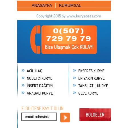
ANASAYFA
KURUMSAL
Copyright 2015 by www.kuryepass.com
ACİL İLAÇ
EKSPRES KURYE
NÖBETCİ KURYE
EN YAKIN KURYE
İNSERT DAĞITIMI
TAHSİLATLI KURYE
ARABALI KURYE
GECE KURYE
E-BÜLTENE KAYIT OLUN