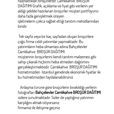
hazırlattıkları broşürlerdir. Camlıkahve BROŞÜR
DAĞITIMI Grafik, açıklama ve fiyat gibi verilerin yer
aldığı şekilde hazırlanan broşürler müşteri portföyünü
daha fazla genişletmek isteyen
işletmelerin çokca rağbet ettiği tanıtım metodlarından
biridir.
Tek sayfa veya bir kaç sayfadan oluşan broşürlere
çoğu firma ciddi yatırımlar yapmaktadır. Bu
yatırımların heba olmaması adına Bahçelievler
Camlıkahve BROŞÜR DAĞITIMI
müşterinin broşürlerini kendi tanıtım malzemesi gibi
sahip çıkarak hiçbirini heba etmeden dağıtımını
gerçekleştirmektedir. Camlıkahve BROŞÜR DAĞITIMI
hizmetimizden İstanbul genelinde ekonomik fiyatlar ile
bu hizmetimizden faydalanabilirsiniz.
Anlaşma türüne göre broşürlerin bırakıldığı yerlerin
fotoğrafları
Bahçelievler Camlıkahve BROŞÜR DAĞITIMI
sizlere sunulmaktadır. Sizler de yaptığınız yatırımın
karşılığını almak istiyorsanız
firmamız ile iletişime geçiniz.