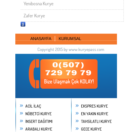
Yenibosna Kurye
Zafer Kurye
ANASAYFA
KURUMSAL
Copyright 2015 by www.kuryepass.com
ACİL İLAÇ
EKSPRES KURYE
NÖBETCİ KURYE
EN YAKIN KURYE
İNSERT DAĞITIMI
TAHSİLATLI KURYE
ARABALI KURYE
GECE KURYE