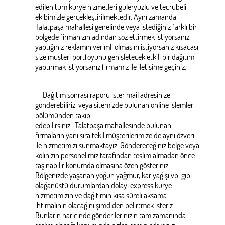
edilen tüm kurye hizmetleri güleryüzlü ve tecrübeli
ekibimizle gerçekleştirilmektedir. Aynı zamanda
Talatpaşa mahallesi genelinde veya istediğiniz farklı bir
bölgede firmanızın adından söz ettirmek istiyorsanız,
yaptığınız reklamın verimli olmasını istiyorsanız kısacası
size müşteri portföyünü genişletecek etkili bir dağıtım
yaptırmak istiyorsanız firmamız ile iletişime geçiniz.
Dağıtım sonrası raporu ister mail adresinize
gönderebiliriz, veya sitemizde bulunan online işlemler
bölümünden takip
edebilirsiniz. Talatpaşa mahallesinde bulunan
firmaların yanı sıra tekil müşterilerimize de aynı özveri
ile hizmetimizi sunmaktayız. Göndereceğiniz belge veya
kolinizin personelimiz tarafından teslim almadan önce
taşınabilir konumda olmasına özen gösteriniz.
Bölgenizde yaşanan yoğun yağmur, kar yağışı vb. gibi
olağanüstü durumlardan dolayı express kurye
hizmetimizin ve dağıtımın kısa süreli aksama
ihtimalinin olacağını şimdiden belirtmek isteriz.
Bunların haricinde gönderilerinizin tam zamanında