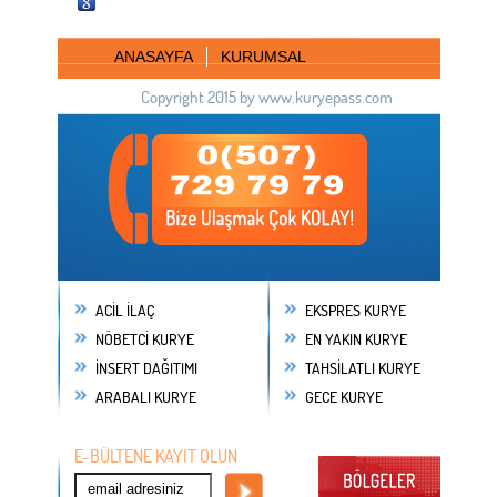
ANASAYFA
KURUMSAL
Copyright 2015 by www.kuryepass.com
ACİL İLAÇ
EKSPRES KURYE
NÖBETCİ KURYE
EN YAKIN KURYE
İNSERT DAĞITIMI
TAHSİLATLI KURYE
ARABALI KURYE
GECE KURYE
E-BÜLTENE KAYIT OLUN