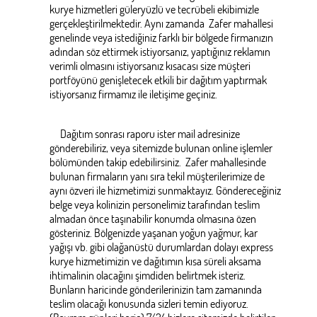
kurye hizmetleri güleryüzlü ve tecrübeli ekibimizle
gerçekleştirilmektedir. Aynı zamanda Zafer mahallesi
genelinde veya istediğiniz farklı bir bölgede firmanızın
adından söz ettirmek istiyorsanız, yaptığınız reklamın
verimli olmasını istiyorsanız kısacası size müşteri
portföyünü genişletecek etkili bir dağıtım yaptırmak
istiyorsanız firmamız ile iletişime geçiniz.
Dağıtım sonrası raporu ister mail adresinize
gönderebiliriz, veya sitemizde bulunan online işlemler
bölümünden takip edebilirsiniz. Zafer mahallesinde
bulunan firmaların yanı sıra tekil müşterilerimize de
aynı özveri ile hizmetimizi sunmaktayız. Göndereceğiniz
belge veya kolinizin personelimiz tarafından teslim
almadan önce taşınabilir konumda olmasına özen
gösteriniz. Bölgenizde yaşanan yoğun yağmur, kar
yağışı vb. gibi olağanüstü durumlardan dolayı express
kurye hizmetimizin ve dağıtımın kısa süreli aksama
ihtimalinin olacağını şimdiden belirtmek isteriz.
Bunların haricinde gönderilerinizin tam zamanında
teslim olacağı konusunda sizleri temin ediyoruz.