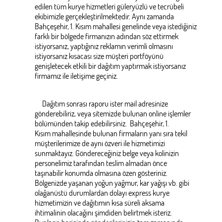
edilen tüm kurye hizmetleri güleryüzlü ve tecrübeli
ekibimizle gerçekleştirilmektedir. Aynı zamanda
Bahçeşehir, 1. Kısım mahallesi genelinde veya istediğiniz
farklı bir bölgede firmanızın adından söz ettirmek
istiyorsanız, yaptığınız reklamın verimli olmasını
istiyorsanız kısacası size müşteri portföyünü
genişletecek etkili bir dağıtım yaptırmak istiyorsanız
firmamız ile iletişime geçiniz.
Dağıtım sonrası raporu ister mail adresinize
gönderebiliriz, veya sitemizde bulunan online işlemler
bölümünden takip edebilirsiniz. Bahçeşehir, 1.
Kısım mahallesinde bulunan firmaların yanı sıra tekil
müşterilerimize de aynı özveri ile hizmetimizi
sunmaktayız. Göndereceğiniz belge veya kolinizin
personelimiz tarafından teslim almadan önce
taşınabilir konumda olmasına özen gösteriniz.
Bölgenizde yaşanan yoğun yağmur, kar yağışı vb. gibi
olağanüstü durumlardan dolayı express kurye
hizmetimizin ve dağıtımın kısa süreli aksama
ihtimalinin olacağını şimdiden belirtmek isteriz.