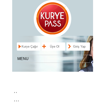
Kurye Çağır
Üye Ol
Giriş Yap
, ,
,
, ,