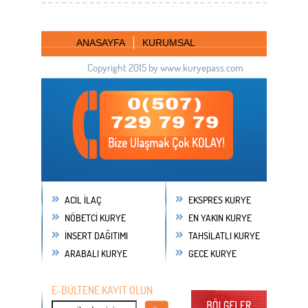
ANASAYFA
KURUMSAL
Copyright 2015 by www.kuryepass.com
ACİL İLAÇ
EKSPRES KURYE
NÖBETCİ KURYE
EN YAKIN KURYE
İNSERT DAĞITIMI
TAHSİLATLI KURYE
ARABALI KURYE
GECE KURYE
E-BÜLTENE KAYIT OLUN