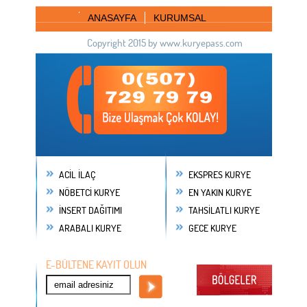
ANASAYFA
KURUMSAL
Copyright 2015 by www.kuryepass.com
ACİL İLAÇ
EKSPRES KURYE
NÖBETCİ KURYE
EN YAKIN KURYE
İNSERT DAĞITIMI
TAHSİLATLI KURYE
ARABALI KURYE
GECE KURYE
E-BÜLTENE KAYIT OLUN