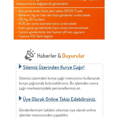
lokasyonlarda değişkenlik gösterebilir.
- Aynı yönde birden fazla yakın adres 200.00 TLsıdır.
- Bekleme, 1kg ve 1 desi den fazla gönderiler ücrete tabidir.
- (50/kg, 50 krş/desi)
- 18:30 dan sonra taşımalar extra ücrete tabidir.
- Köprü geçişli gönderilerde köprü ücreti alınmamaktadır.
- Express gönderilerde liste fiyatının çift katı uygulanır.
- Fiyatlara KDV Dahil değildir.
Haberler &
Duyurular
Sitemiz Üzerinden Kurye Çağır!
Sitemiz üzerinden kurye çağır menüsünü kullanarak
kurye çağrısında bulunabilirsiniz. Bu işlemden sonra
çağrı merkezimizdeki personellerimiz en
Üye Olarak Online Takip Edebilirsiniz.
Gönderilerinizin takibini sitemize üye olarak online
işlemler menüsünden yapabilirs