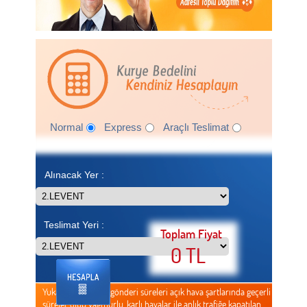
Normal
Express
Araçlı Teslimat
Alınacak Yer :
Teslimat Yeri :
Toplam Fiyat
0 TL
Yukarıda belirtilen gönderi süreleri açık hava şartlarında geçerli
süreler olup yağmurlu, karlı havalar ile anlık trafiğe kapatılan